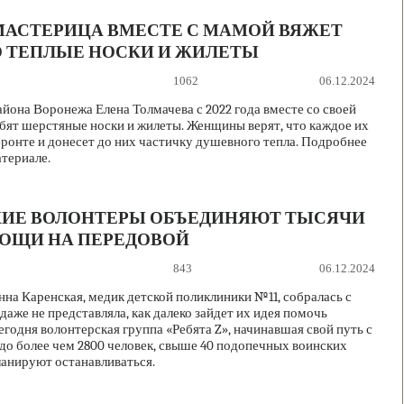
АСТЕРИЦА ВМЕСТЕ С МАМОЙ ВЯЖЕТ
О ТЕПЛЫЕ НОСКИ И ЖИЛЕТЫ
1062
06.12.2024
о­на Воронежа Елена Толмачева с 2022 года вместе со своей
бят шерстяные носки и жилеты. Женщины верят, что каждое их
фронте и донесет до них частичку душевного тепла. Подробнее
териале.
КИЕ ВОЛОНТЕРЫ ОБЪЕДИНЯЮТ ТЫСЯЧИ
ОЩИ НА ПЕРЕДОВОЙ
843
06.12.2024
Анна Каренская, медик детской поликлиники №11, собралась с
 даже не представляла, как далеко зайдет их идея помочь
годня волонтерская группа «Ребята Z», начинавшая свой путь с
 до более чем 2800 человек, свыше 40 подопечных воинских
ланируют останавливаться.