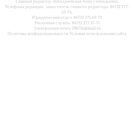
Главный редактор-Лиходзиевская Анна Геннадьевна.
Телефоны редакции: заместитель главного редактора: 84732 277-
53-74,
Юридический отдел: 84732 271-69-72
Рекламная служба: 84732 277-17-71
Электронная почта 296716@mail.ru
Политика конфиденциальности Условия использования сайта
Получать самые свежие и актуальные новости первым