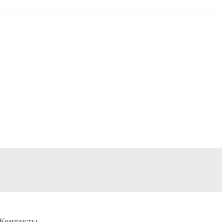
Контакты
Получать самые свежие и