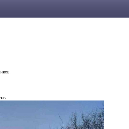
иков.
юля.