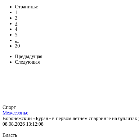
Страницы:
1
2
3
4
5
...
20
Предыдущая
Следующая
Лента
Спорт
Межсезонье
Воронежский «Буран» в первом летнем спарринге на буллитах 
08.08.2026 13:12:08
Власть