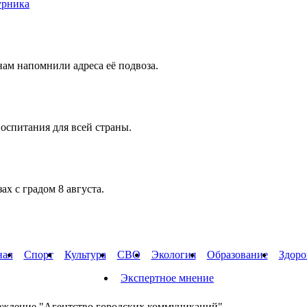
урника
ам напомнили адреса её подвоза.
оспитания для всей страны.
х с градом 8 августа.
нал
Спорт
Культура
СВО
Экология
Образование
Здоро
Экспертное мнение
еждение "Агентство городских коммуникаций"