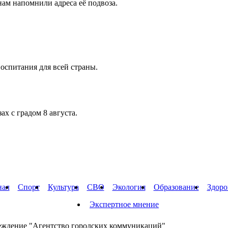
ам напомнили адреса её подвоза.
оспитания для всей страны.
х с градом 8 августа.
нал
Спорт
Культура
СВО
Экология
Образование
Здоро
Экспертное мнение
еждение "Агентство городских коммуникаций"