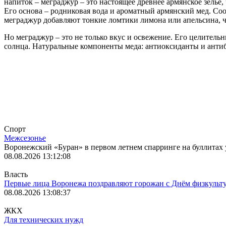
напиток – меграджур – это настоящее древнее армянское зелье,
Его основа – родниковая вода и ароматный армянский мед. Со
меграджур добавляют тонкие ломтики лимона или апельсина, 
Но меграджур – это не только вкус и освежение. Его целитель
солнца. Натуральные компоненты меда: антиоксиданты и антиб
Лента
Спорт
Межсезонье
Воронежский «Буран» в первом летнем спарринге на буллитах 
08.08.2026 13:12:08
Власть
Первые лица Воронежа поздравляют горожан с Днём физкульт
08.08.2026 13:08:37
ЖКХ
Для технических нужд