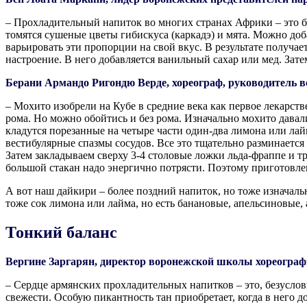
– Прохладительный напиток во многих странах Африки – это би
томятся сушеные цветы гибискуса (каркадэ) и мята. Можно доб
варьировать эти пропорции на свой вкус. В результате получа
настроение. В него добавляется ванильный сахар или мед. Зате
Берани Армандо Ригондю Верде, хореограф, руководитель 
– Мохито изобрели на Кубе в средние века как первое лекарств
рома. Но можно обойтись и без рома. Изначально мохито дава
кладутся порезанные на четыре части один-два лимона или лай
вестибулярные спазмы сосудов. Все это тщательно разминается
Затем закладываем сверху 3-4 столовые ложки льда-фраппе и тр
большой стакан надо энергично потрясти. Поэтому приготовле
А вот наш дайкири – более поздний напиток, но тоже изначаль
тоже сок лимона или лайма, но есть банановые, апельсиновые
Тонкий баланс
Вергине Заргарян, директор воронежской школы хореографи
– Сердце армянских прохладительных напитков – это, безу­сло
свежести. Особую пикантность тан приобретает, когда в него 