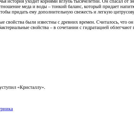
 чья история уходит корнями вглубь тысячелетий. Он спасал от 
отношение меда и воды – тонкий баланс, который придает напит
чтобы придать ему дополнительную свежесть и легкую цитрусов
ные свойства были известны с древних времен. Считалось, что о
актериальные свойства – в сочетании с гидратацией облегчают
уступил «Кристаллу».
урника