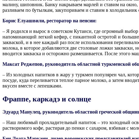
малину, шиповник. Банку накрываем марлей и ставим на окно,
разливаем по бутылкам, закупориваем и ставим в холодильник 
Борис Елуашвили, ресторатор на пенсии:
– Я родился и вырос в советском Кутаиси, где огромный выбо
напоминающий легкий кефир, с пикантной остротой и большим
закваской, и в нее каждый раз после использования переливал
молока, в которое добавляются две столовые ложки закваски, 
вводится закваска и осторожно размешивается. После этого мац
Максат Реджепов, руководитель областной туркменской об
– Из холодных напитков в жару у туркмен популярен чал, кото
посуде, куда переливается теплое парное молоко, а затем вводи
вкусен вместе с лепешками.
Фраппе, каркадэ и солнце
Эдуард Манулец, руководитель областной греческой общин
– Наш любимый прохладительный напиток – это холодный освеж
растворимого кофе, растирая до пенки с сахаром, взбивая с мо
Бен Лоата Маркани, лидер воронежских представителей н