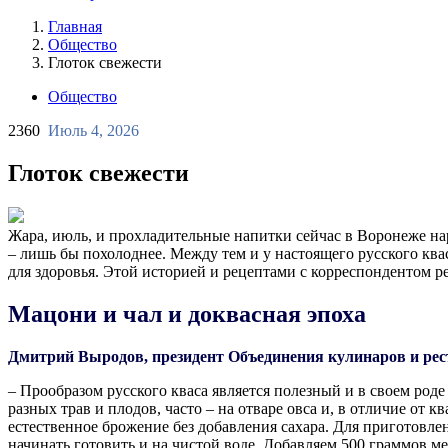
Главная
Общество
Глоток свежести
Общество
2360
Июль 4, 2026
Глоток свежести
Жара, июль, и прохладительные напитки сейчас в Воронеже нар
– лишь бы похолоднее. Между тем и у настоящего русского кв
для здоровья. Этой историей и рецептами с корреспондентом 
Мацони и чал и доквасная эпоха
Дмитрий Выродов, президент Объединения кулинаров и рес
– Прообразом русского кваса является полезный и в своем род
разных трав и плодов, часто – на отваре овса и, в отличие от 
естественное брожение без добавления сахара. Для приготовле
начинать готовить и на чистой воде. Добавляем 500 граммов ме