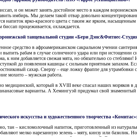
ссап, и он может занять достойное место в каждом воронежском
авить имбирь. Мы делаем такой отвар довольно концентрированн
ется напиток ярко-красного цвета с таким же ярким, насыщенны
м биссап процеживается, охлаждается.
воронежской танцевальной студии «Бери Дэнс&Фитнес-Студи
енное средство в афро­американском сакральном учении сантерия.
ли выпить рабам в случае солнечного удара или при истощении с
ма, к ним добавляется свежая мята, но обязательно со стеблями
 ступкой до появления кашицы с сильным приятным запахом. Есл
остниковый сахар. Сверху – еще ложку фраппе для утрамбовки са
ние мохито – мужская работа.
но медицинский, который в XVIII веке спасал наших моряков в д
, ананасовые варианты. А Хемингуэй придумал свой знаменитый
ческого искусства и художественного творчества «Комитас»
вно, тан – кисломолочный напиток, приготовленный из натуральн
добавляют мелко нарезанную зелень – мяту, кинзу или базилик.