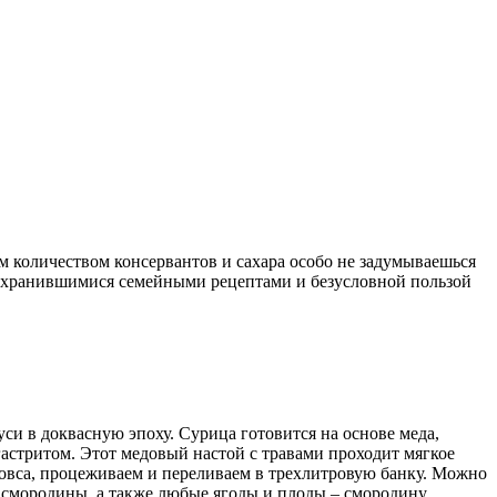
им количеством консервантов и сахара особо не задумываешься
 сохранившимися семейными рецептами и безусловной пользой
си в доквасную эпоху. Сурица готовится на основе меда,
 гастритом. Этот медовый настой с травами проходит мягкое
 овса, процеживаем и переливаем в трехлитровую банку. Можно
я смородины, а также любые ягоды и плоды – смородину,