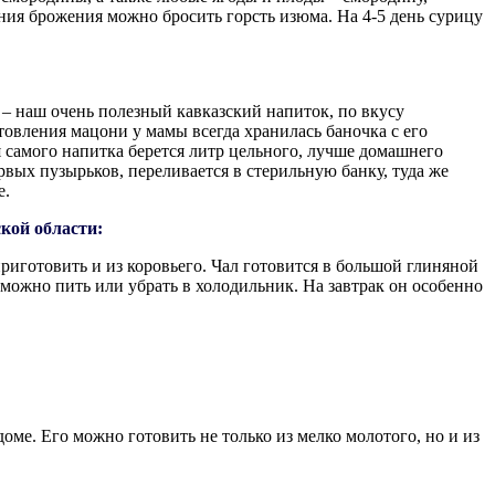
ния брожения можно бросить горсть изюма. На 4-5 день сурицу
 – наш очень полезный кавказский напиток, по вкусу
вления мацони у мамы всегда хранилась баночка с его
я самого напитка берется литр цельного, лучше домашнего
рвых пузырьков, переливается в стерильную банку, туда же
е.
кой области:
риготовить и из коровьего. Чал готовится в большой глиняной
го можно пить или убрать в холодильник. На завтрак он особенно
е. Его можно готовить не только из мелко молотого, но и из