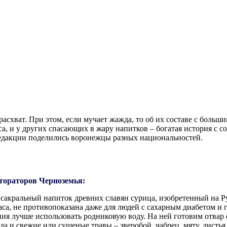
асхват. При этом, если мучает жажда, то об их составе с больш
аса, и у других спасающих в жару напитков – богатая история с
редакции поделились воронежцы разных национальностей.
тораторов Черноземья:
е сакральный напиток древних славян сурица, изобретенный на Ру
кваса, не противопоказана даже для людей с сахарным диабетом и
ния лучше использовать родниковую воду. На ней готовим отвар
да и свежие или сушеные травы – зверобой, чабрец, мяту, листь