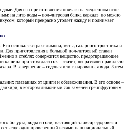
 доме. Для его приготовления полчаса на медленном огне
ым: на литр воды – пол-литровая банка каркадэ, но можно
м вкусом, который прекрасно утоляет жажду и поднимает
я»:
 Его основа: экстракт лимона, мяты, сахарного тростника и
ил. Для приготовления в большой пол-литровый стакан
! Именно в стеблях содержится вещество, предотвращающее
и кашица при этом дала сок – значит, вы размяли правильно.
хара. В завершение – содовая или газированная вода. Затем
альних плаваниях от цинги и обезвоживания. В его основе –
 дайкири, в котором лимонный сок заменен грейпфрутовым.
:
ого йогурта, воды и соли, настоящий эликсир здоровья и
 Но есть еще один проверенный веками наш национальный