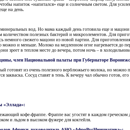
 чтобы напиток «напитался» еще и солнечным светом. Для усиле
еще на день.
р минеральных вод. Но мама каждый день готовила еще и мацони
 количеством полезных бактерий и микроэлементов. Для пригото
ось немного свежего мацони из новой партии. Для приготовлени
но можно и меньше. Молоко на медленном огне нагревается до пе
они зреет в теплом месте до вечера, потом ночь – в холодильник
щины, член Нацио­нальной палаты при Губернаторе Воронежс
рый готовят из очень полезного верблюжьего молока, но можно п
тся закваска. Сосуд ставят в тень. К вечеру чал обычно готов, е
ы «Эллада»:
ающий кофе-фраппе. Фраппе вас угостят в каждом греческом дом
локом и льдом в высоком фужере для коктейля.
ародов Африки, руководитель АНО «АфроРусИнициатива»: