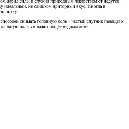
зноя, дарил силы и служил природным лекарством от недугов.
ку идеальный, не слишком приторный вкус. Иногда в
ую нотку.
н способен снимать головную боль – частый спутник палящего
 головную боль, снимают общее недомогание.