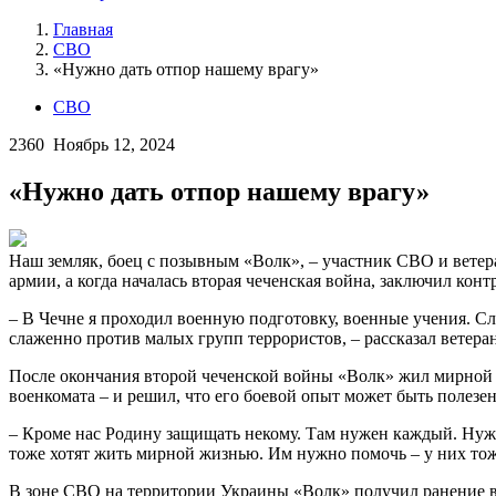
Главная
СВО
«Нужно дать отпор нашему врагу»
СВО
2360
Ноябрь 12, 2024
«Нужно дать отпор нашему врагу»
Наш земляк, боец с позывным «Волк», – участник СВО и ветер
армии, а когда началась вторая чеченская война, заключил конт
– В Чечне я проходил военную подготовку, военные учения. Сл
слаженно против малых групп террористов, – рассказал ветеран
После окончания второй чеченской войны «Волк» жил мирной ж
военкомата – и решил, что его боевой опыт может быть полезен.
– Кроме нас Родину защищать некому. Там нужен каждый. Нужн
тоже хотят жить мирной жизнью. Им нужно помочь – у них тоже
В зоне СВО на территории Украины «Волк» получил ранение в