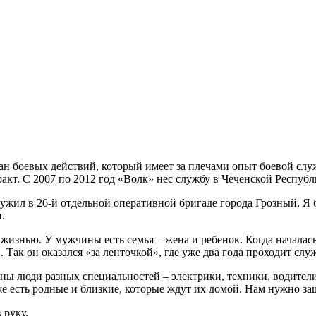
ан боевых действий, который имеет за плечами опыт боевой сл
ракт. С 2007 по 2012 год «Волк» нес службу в Чеченской Республ
ужил в 26-й отдельной оперативной бригаде города Грозный. Я 
.
изнью. У мужчины есть семья – жена и ребенок. Когда началась
 Так он оказался «за ленточкой», где уже два года проходит служ
ы люди разных специальностей – электрики, техники, водители
 есть родные и близкие, которые ждут их домой. Нам нужно защ
 руку.