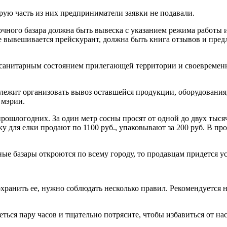
рую часть из них предприниматели заявки не подавали.
очного базара должна быть вывеска с указанием режима работы 
е вывешивается прейскурант, должна быть книга отзывов и пред
а санитарным состоянием прилегающей территории и своевремен
лежит организовать вывоз оставшейся продукции, оборудования
 мэрии.
ошлогодних. За один метр сосны просят от одной до двух тысяч 
ку для елки продают по 1100 руб., упаковывают за 200 руб. В про
ые базары откроются по всему городу, то продавцам придется уст
хранить ее, нужно соблюдать несколько правил. Рекомендуется н
греться пару часов и тщательно потрясите, чтобы избавиться от н