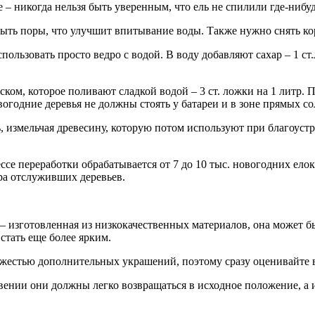
е – никогда нельзя быть уверенным, что ель не спилили где-нибуд
рыть поры, что улучшит впитывание воды. Также нужно снять кор
пользовать просто ведро с водой. В воду добавляют сахар – 1 с
ском, которое поливают сладкой водой – 3 ст. ложки на 1 литр. 
огодние деревья не должны стоять у батареи и в зоне прямых с
, измельчая древесину, которую потом используют при благоус
ессе переработки обрабатывается от 7 до 10 тыс. новогодних ел
ра отслуживших деревьев.
– изготовленная из низкокачественных материалов, она может б
стать еще более ярким.
яжестью дополнительных украшений, поэтому сразу оценивайте 
ении они должны легко возвращаться в исходное положение, а иг