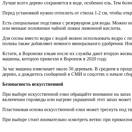
Лучше всего дерево сохраняется в воде, особенно ель. Тем боле
Перед установкой нужно отпилить от ствола 1-2 см, чтобы отк
Есть специальные подставки с резервуаром для воды. Можно ис
или меньше половинки чайной ложки лимонной кислоты.
Для сосны вместо ведра с водой можно использовать ведро с пе
полива также добавляют немного минерального удобрения. Нов
Кстати, в Воронеже елкам после их службы дают вторую жизнь
машины, которую привезли в Воронеж в 2020 году.
За час машина измельчает около 50 деревьев. В среднем в проц
дерево, а дождитесь сообщений в СМИ и соцсетях о начале сбо
Безопасность искусственной
При выборе искусственной елки обращайте внимание на запах 
включении гирлянды или нагреве украшений этот запах может 
Пластиковая основа искусственной елки может треснуть под т
При выборе стоит внимательно осмотреть ветви: при прикоснов