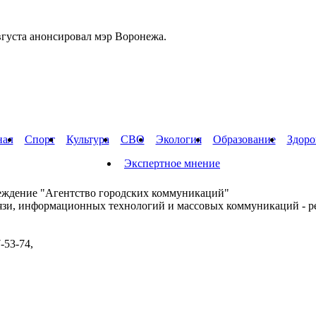
вгуста анонсировал мэр Воронежа.
нал
Спорт
Культура
СВО
Экология
Образование
Здоро
Экспертное мнение
еждение "Агентство городских коммуникаций"
вязи, информационных технологий и массовых коммуникаций - р
-53-74,