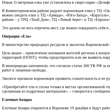
Новая 11-метровая елка уже установлена в смарт-парке «Дельф
В Коминтерновском районе радуют воронежцев елки у ТЦ «Оке
можно увидеть елки у ТЦ «Армада», «Юго-Запад», «Карусель»,
районе – у ТРЦ «Твой Дом», ТЦ «Левый берег» и ТЦ «Европа»
Это далеко не весь перечень мест, где можно порадовать себя 
Операция «Ель»
В министерстве природных ресурсов и экологии Воронежской об
Цель акции – привлечение внимания жителей региона к вопрос
территорий (ООПТ), чтобы предотвратить или же выявить нару
В минприроды напомнили, что согласно статье 260 УК РФ за н
работ и лишения свободы.
Экологи призвали воронежцев про­явить сознательность и не р
«Приобретайте ели и сосны только в местах организованной 
сделанным из подручных материалов», – говорится в сообщени
Елочные базары
Елочные базары откроются в Воронеже 19 декабря и будут рабо