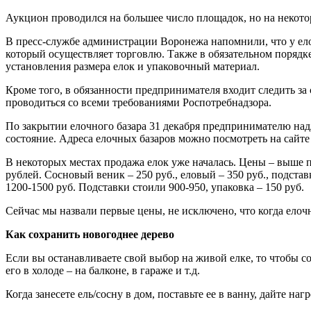
Аукцион проводился на большее число площадок, но на некото
В пресс-службе администрации Воронежа напомнили, что у ел
который осуществляет торговлю. Также в обязательном порядк
установления размера елок и упаковочный материал.
Кроме того, в обязанности предпринимателя входит следить з
проводиться со всеми требованиями Роспотребнадзора.
По закрытии елочного базара 31 декабря предпринимателю над
состояние. Адреса елочных базаров можно посмотреть на сайте
В некоторых местах продажа елок уже началась. Цены – выше пр
рублей. Сосновый веник – 250 руб., еловый – 350 руб., подстав
1200-1500 руб. Подставки стоили 900-950, упаковка – 150 руб.
Сейчас мы назвали первые цены, не исключено, что когда елочн
Как сохранить новогоднее дерево
Если вы останавливаете свой выбор на живой елке, то чтобы со
его в холоде – на балконе, в гараже и т.д.
Когда занесете ель/сосну в дом, поставьте ее в ванну, дайте на