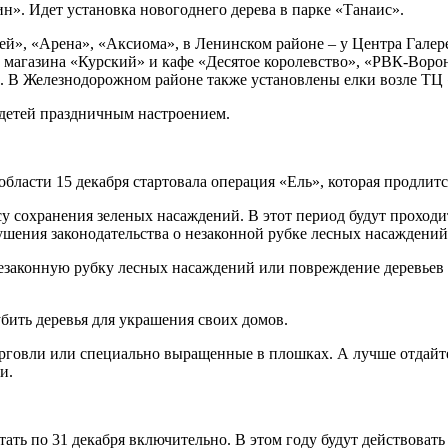
ин». Идет установка новогоднего дерева в парке «Танаис».
й», «Арена», «Аксиома», в Ленинском районе – у Центра Галер
 магазина «Курский» и кафе «Десятое королевство», «РВК-Воро
. В Железнодорожном райо­не также установлены елки возле Т
и детей праздничным настроением.
ласти 15 декабря стартовала операция «Ель», которая продлитс
у сохранения зеленых насаждений. В этот период будут проход
шения законодательства о незаконной рубке лесных насаждений
езаконную рубку лесных насаждений или повреждение деревьев 
убить деревья для украшения своих домов.
торговли или специально выращенные в плошках. А лучше отдай
и.
тать по 31 декабря включительно. В этом году будут действоват